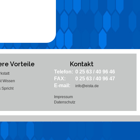
re Vorteile
Kontakt
Telefon:
0 25 63 / 40 96 46
kstatt
FAX:
0 25 63 / 40 96 47
st Wissen
E-mail:
info@eista.de
 Spricht
Impressum
Datenschutz