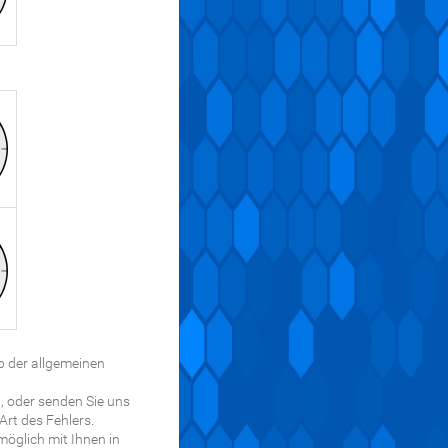
 der allgemeinen
n, oder senden Sie uns
rt des Fehlers.
öglich mit Ihnen in