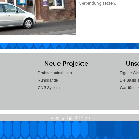
Verbindung setzen.
Neue Projekte
Unse
Drohnenaufnahmen
Eigene Wer
Rundgänge
Die Basis i
CMS System
Was für uns
Copyright@EISTA GmbH