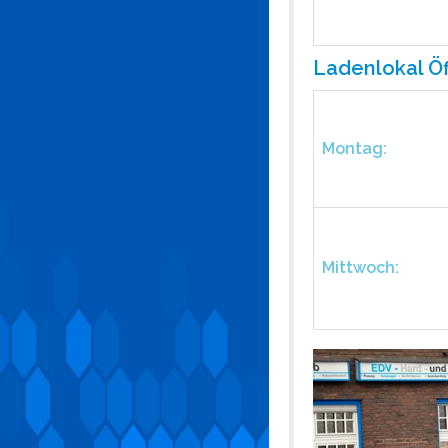
Ladenlokal Öf
Montag:
Mittwoch: