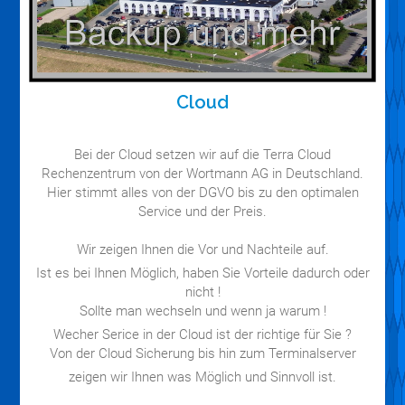
Cloud
Bei der Cloud setzen wir auf die Terra Cloud
Rechenzentrum von der Wortmann AG in Deutschland.
Hier stimmt alles von der DGVO bis zu den optimalen
Service und der Preis.
Wir zeigen Ihnen die Vor und Nachteile auf.
Ist es bei Ihnen Möglich, haben Sie Vorteile dadurch oder
nicht !
Sollte man wechseln und wenn ja warum !
Wecher Serice in der Cloud ist der richtige für Sie ?
Von der Cloud Sicherung bis hin zum Terminalserver
zeigen wir Ihnen was Möglich und Sinnvoll ist.